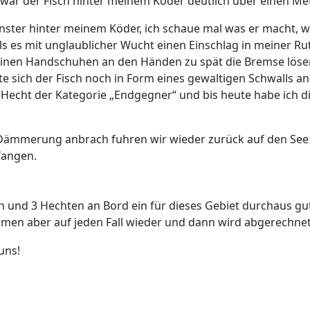
 war der Fisch hinter meinem Köder deutlich über einen Mete
 Monster hinter meinem Köder, ich schaue mal was er macht,
ls es mit unglaublicher Wucht einen Einschlag in meiner R
t meinen Handschuhen an den Händen zu spät die Bremse l
e sich der Fisch noch in Form eines gewaltigen Schwalls an
in Hecht der Kategorie „Endgegner“ und bis heute habe ich di
 Dämmerung anbrach fuhren wir wieder zurück auf den See 
fangen.
 und 3 Hechten an Bord ein für dieses Gebiet durchaus gut
mmen aber auf jeden Fall wieder und dann wird abgerechne
uns!