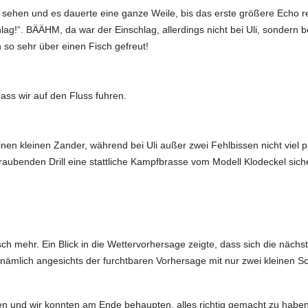
ehen und es dauerte eine ganze Weile, bis das erste größere Echo re
schlag!“. BÄÄHM, da war der Einschlag, allerdings nicht bei Uli, sondern 
so sehr über einen Fisch gefreut!
dass wir auf den Fluss fuhren.
nen kleinen Zander, während bei Uli außer zwei Fehlbissen nicht viel pass
benden Drill eine stattliche Kampfbrasse vom Modell Klodeckel sicher
sch mehr. Ein Blick in die Wettervorhersage zeigte, dass sich die näch
ir nämlich angesichts der furchtbaren Vorhersage mit nur zwei kleine
 und wir konnten am Ende behaupten, alles richtig gemacht zu haben: 