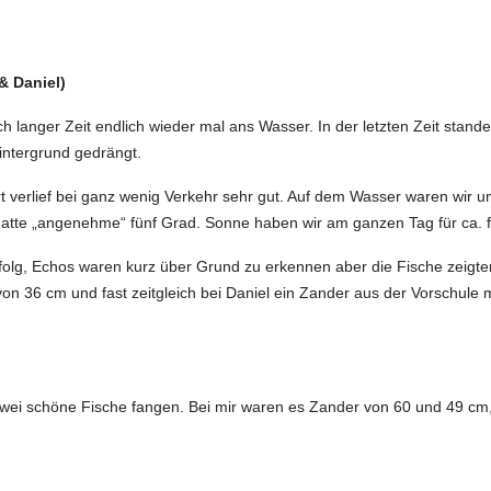
& Daniel)
ch langer Zeit endlich wieder mal ans Wasser. In der letzten Zeit st
intergrund gedrängt.
 verlief bei ganz wenig Verkehr sehr gut. Auf dem Wasser waren wir u
tte „angenehme“ fünf Grad. Sonne haben wir am ganzen Tag für ca. 
olg, Echos waren kurz über Grund zu erkennen aber die Fische zeigten k
 von 36 cm und fast zeitgleich bei Daniel ein Zander aus der Vorschule 
zwei schöne Fische fangen. Bei mir waren es Zander von 60 und 49 cm