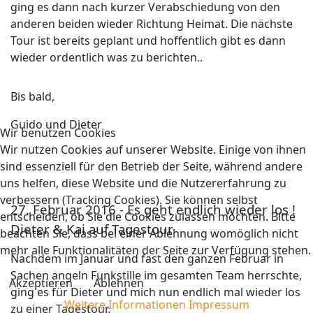
ging es dann nach kurzer Verabschiedung von den
anderen beiden wieder Richtung Heimat. Die nächste
Tour ist bereits geplant und hoffentlich gibt es dann
wieder ordentlich was zu berichten..
Bis bald,
Guido und Dieter
Wir benutzen Cookies
Wir nutzen Cookies auf unserer Website. Einige von ihnen
sind essenziell für den Betrieb der Seite, während andere
uns helfen, diese Website und die Nutzererfahrung zu
verbessern (Tracking Cookies). Sie können selbst
27. Februar 2016 - Es geht endlich wieder los !
entscheiden, ob Sie die Cookies zulassen möchten. Bitte
Dieter & Kai auf Tagestour
beachten Sie, dass bei einer Ablehnung womöglich nicht
mehr alle Funktionalitäten der Seite zur Verfügung stehen.
Nachdem im Januar und fast den ganzen Februar in
Sachen angeln Funkstille im gesamten Team herrschte,
Akzeptieren
Ablehnen
ging es für Dieter und mich nun endlich mal wieder los
Weitere Informationen
Impressum
zu einer Tagestour.