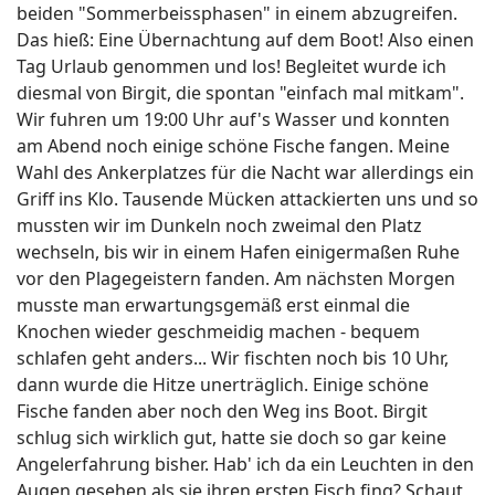
beiden "Sommerbeissphasen" in einem abzugreifen.
Das hieß: Eine Übernachtung auf dem Boot! Also einen
Tag Urlaub genommen und los! Begleitet wurde ich
diesmal von Birgit, die spontan "einfach mal mitkam".
Wir fuhren um 19:00 Uhr auf's Wasser und konnten
am Abend noch einige schöne Fische fangen. Meine
Wahl des Ankerplatzes für die Nacht war allerdings ein
Griff ins Klo. Tausende Mücken attackierten uns und so
mussten wir im Dunkeln noch zweimal den Platz
wechseln, bis wir in einem Hafen einigermaßen Ruhe
vor den Plagegeistern fanden. Am nächsten Morgen
musste man erwartungsgemäß erst einmal die
Knochen wieder geschmeidig machen - bequem
schlafen geht anders... Wir fischten noch bis 10 Uhr,
dann wurde die Hitze unerträglich. Einige schöne
Fische fanden aber noch den Weg ins Boot. Birgit
schlug sich wirklich gut, hatte sie doch so gar keine
Angelerfahrung bisher. Hab' ich da ein Leuchten in den
Augen gesehen als sie ihren ersten Fisch fing? Schaut